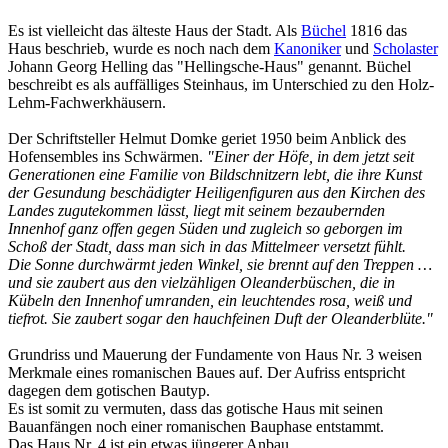
Es ist vielleicht das älteste Haus der Stadt. Als
Büchel
1816 das
Haus beschrieb, wurde es noch nach dem
Kanoniker
und
Scholaster
Johann Georg Helling das "Hellingsche-Haus" genannt. Büchel
beschreibt es als auffälliges Steinhaus, im Unterschied zu den Holz-
Lehm-Fachwerkhäusern.
Der Schriftsteller Helmut Domke geriet 1950 beim Anblick des
Hofensembles ins Schwärmen.
"Einer der Höfe, in dem jetzt seit
Generationen eine Familie von Bildschnitzern lebt, die ihre Kunst
der Gesundung beschädigter Heiligenfiguren aus den Kirchen des
Landes zugutekommen lässt, liegt mit seinem bezaubernden
Innenhof ganz offen gegen Süden und zugleich so geborgen im
Schoß der Stadt, dass man sich in das Mittelmeer versetzt fühlt.
Die Sonne durchwärmt jeden Winkel, sie brennt auf den Treppen …
und sie zaubert aus den vielzähligen Oleanderbüschen, die in
Kübeln den Innenhof umranden, ein leuchtendes rosa, weiß und
tiefrot. Sie zaubert sogar den hauchfeinen Duft der Oleanderblüte."
Grundriss und Mauerung der Fundamente von Haus Nr. 3 weisen
Merkmale eines romanischen Baues auf. Der Aufriss entspricht
dagegen dem gotischen Bautyp.
Es ist somit zu vermuten, dass das gotische Haus mit seinen
Bauanfängen noch einer romanischen Bauphase entstammt.
Das Haus Nr. 4 ist ein etwas jüngerer Anbau.