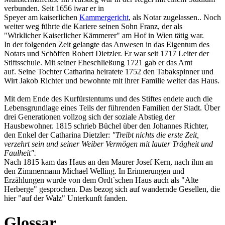
verbunden. Seit 1656 iwar er in
Speyer am kaiserlichen
Kammergericht
, als Notar zugelassen.. Noch
weiter weg führte die Kariere seinen Sohn Franz, der als
"Wirklicher Kaiserlicher Kämmerer" am Hof in Wien tätig war.
In der folgenden Zeit gelangte das Anwesen in das Eigentum des
Notars und Schöffen Robert Dietzler. Er war seit 1717 Leiter der
Stiftsschule. Mit seiner Eheschließung 1721 gab er das Amt
auf. Seine Tochter Catharina heiratete 1752 den Tabakspinner und
Wirt Jakob Richter und bewohnte mit ihrer Familie weiter das Haus.
Mit dem Ende des Kurfürstentums und des Stiftes endete auch die
Lebensgrundlage eines Teils der führenden Familien der Stadt. Über
drei Generationen vollzog sich der soziale Abstieg der
Hausbewohner. 1815 schrieb Büchel über den Johannes Richter,
den Enkel der Catharina Dietzler:
"Treibt nichts die erste Zeit,
verzehrt sein und seiner Weiber Vermögen mit lauter Trägheit und
Faulheit".
Nach 1815 kam das Haus an den Maurer Josef Kern, nach ihm an
den Zimmermann Michael Welling. In Erinnerungen und
Erzählungen wurde von dem Ordt`schen Haus auch als "Alte
Herberge" gesprochen. Das bezog sich auf wandernde Gesellen, die
hier "auf der Walz" Unterkunft fanden.
Glossar